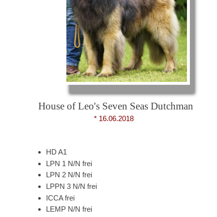
House of Leo's Seven Seas Dutchman
* 16.06.2018
* 28.03.2014
HD A1
LPN 1 N/N frei
LPN 2 N/N frei
LPPN 3 N/N frei
ICCA frei
LEMP N/N frei